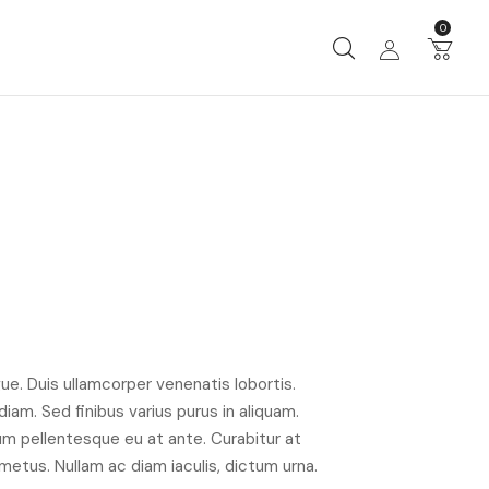
0
ue. Duis ullamcorper venenatis lobortis.
iam. Sed finibus varius purus in aliquam.
um pellentesque eu at ante. Curabitur at
n metus. Nullam ac diam iaculis, dictum urna.